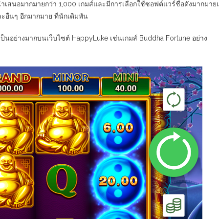
เสนอมากมายกว่า 1,000 เกมส์และมีการเลือกใช้ซอฟต์แวร์ชื่อดังมากมายเ
ื่นๆ อีกมากมาย ที่นักเดิมพัน
ป็นอย่างมากบนเว็บไซต์ HappyLuke เช่นเกมส์ Buddha Fortune อย่าง