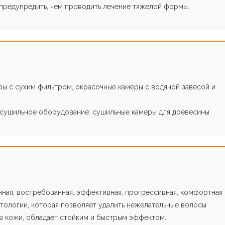
 предупредить, чем проводить лечение тяжелой формы.
ы с сухим фильтром, окрасочные камеры с водяной завесой и
сушильное оборудование: сушильные камеры для древесины
нная, востребованная, эффективная, прогрессивная, комфортная
тологии, которая позволяет удалить нежелательные волосы
ов кожи, обладает стойким и быстрым эффектом.