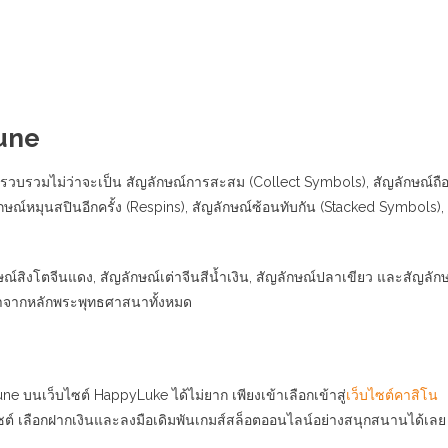
tune
งรวบรวมไม่ว่าจะเป็น สัญลักษณ์การสะสม (Collect Symbols), สัญลักษณ์ถือ
ษณ์หมุนสปินอีกครั้ง (Respins), สัญลักษณ์ซ้อนทับกัน (Stacked Symbols),
์สิงโตจีนแดง, สัญลักษณ์เต่าจีนสีน้ำเงิน, สัญลักษณ์ปลาเขียว และสัญลัก
ลใจมาจากหลักพระพุทธศาสนาทั้งหมด
 บนเว็บไซต์ HappyLuke ได้ไม่ยาก เพียงเข้าเลือกเข้าสู่
เว็บไซต์คาสิโน
ต์ เลือกฝากเงินและลงมือเดิมพันเกมส์สล็อตออนไลน์อย่างสนุกสนานได้เล