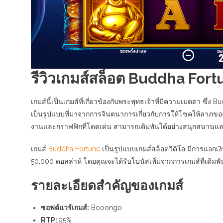
รีวิวเกมส์สล็อต Buddha For
เกมส์นี้เป็นเกมส์ที่เกี่ยวข้องกับพระพุทธเจ้าที่มีความเมตตา ซ
เป็นรูปแบบที่มาจากการจินตนาการเกี่ยวกับการให้โชคให้ลาภของเอ
งานและกราฟฟิกที่โดดเด่น สามารถเดิมพันได้อย่างสนุกสนานและ
เกมส์
Buddha Fortune
เป็นรูปแบบเกมส์สล็อตวีดิโอ มีการแจกเงินร
50,000 ดอลล่าห์ โดยคุณจะได้รับโบนัสเพิ่มจากการเกมส์ที่เดิมพั
รายละเอียดสำคัญของเกมส์
ซอฟต์แวร์เกมส์:
Booongo
RTP:
95%