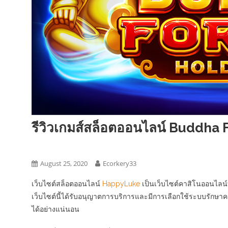
รีวิวเกมส์สล็อตออนไลน์ Buddha
Game Review
August 25, 2020
Ecorkery33
เว็บไซต์สล็อตออนไลน์
HappyLuke
เป็นเว็บไซต์คาสิโนออนไลน์ที
เว็บไซต์นี้ได้รับอนุญาตการบริการและมีการเลือกใช้ระบบรักษา
ได้อย่างแน่นอน